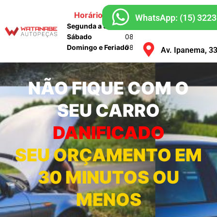
Horário de Atendimento
WhatsApp: (15) 322
Segunda a Sexta
08:00 às 18:00
Sábado
08:00 às 16:00
Domingo e Feriado
08:00 às 12:00
Av. Ipanema, 3
NÃO FIQUE COM O
SEU CARRO
DANIFICADO
SEU ORÇAMENTO EM
30 MINUTOS OU
MENOS